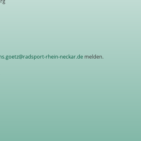
erg
ns.goetz@radsport-rhein-neckar.de
melden.
)