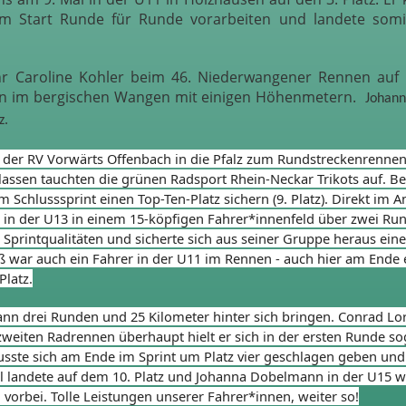
em Start Runde für Runde vorarbeiten und landete som
hr Caroline Kohler beim 46. Niederwangener Rennen auf d
n im bergischen Wangen mit einigen Höhenmetern.
Johann
z.
 der RV Vorwärts Offenbach in die Pfalz zum Rundstreckenrennen 
assen tauchten die grünen Radsport Rhein-Neckar Trikots auf. Bei
m Schlusssprint einen Top-Ten-Platz sichern (9. Platz). Direkt im A
n der U13 in einem 15-köpfigen Fahrer*innenfeld über zwei Run
 Sprintqualitäten und sicherte sich aus seiner Gruppe heraus einen
ß war auch ein Fahrer in der U11 im Rennen - auch hier am Ende 
Platz.
nn drei Runden und 25 Kilometer hinter sich bringen. Conrad Lor
zweiten Radrennen überhaupt hielt er sich in der ersten Runde so
sste sich am Ende im Sprint um Platz vier geschlagen geben und
el landete auf dem 10. Platz und Johanna Dobelmann in der U15 we
orbei. Tolle Leistungen unserer Fahrer*innen, weiter so!