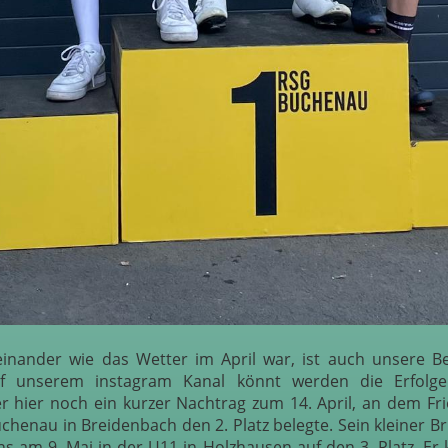
nander wie das Wetter im April war, ist auch unsere Be
f unserem instagram Kanal könnt werden die Erfolg
er hier noch ein kurzer Nachtrag zum 14. April, an dem F
chenau in Breidenbach den 2. Platz belegte. Sein kleiner B
s am 9. Mai in der U11 in Holzhausen auf den 3. Platz. Er