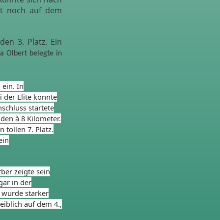
it noch auf dem
en 3. Platz. Ein
a Olbert belegte in
ein. In
 der Elite konnte
nschluss startete
den à 8 Kilometer.
 tollen 7. Platz.
ein
ber zeigte sein
gar in der
 wurde starker
iblich auf dem 4.,