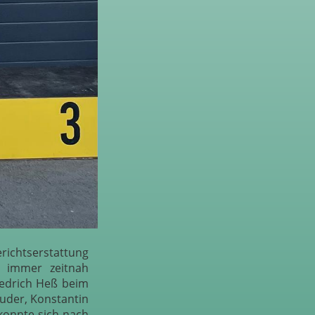
richtserstattung
e immer zeitnah
riedrich Heß beim
ruder, Konstantin
 konnte sich nach