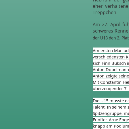
eher verhalten
Treppchen.
Am 27. April fu
schweres Renne
der U13 den 2. Plat
Am ersten Mai lud
verschiedensten Kl
sich Finn Buksch i
Anton Dobelmann i
Anton zeigte seine
Mit Constantin He
überzeugender 7. 
Die U15 musste da
Talent. In seinem 
Spitzengruppe, mu
Fünfter. Arne Eng
knapp am Podium v