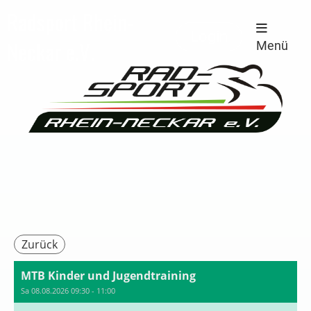
Radsport Rhein-
Login
Neckar e.V.
Menü
Zurück
MTB Kinder und Jugendtraining
Sa 08.08.2026 09:30 - 11:00